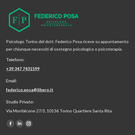
Psicologo Torino del dott. Federico Posa riceve su appuntamento
per chiunque necessiti di sostegno psicologico o psicoterapia.
Telefono:
+39 347 7431599
Email:
federico.posa@libero.it
Studio Privato:
Via Monfalcone 27/3, 10136 Torino Quartiere Santa Rita
Find us on:
Facebook
Linkedin
Instagram
page
page
page