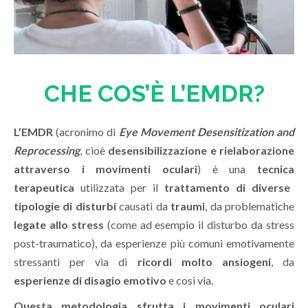
CHE COS’È L’EMDR?
L’
EMDR
(acronimo di
Eye Movement Desensitization and
Reprocessing
, cioè
desensibilizzazione e rielaborazione
attraverso i movimenti oculari
) è una
tecnica
terapeutic
a
utilizzata per il
trattamento di diverse
tipologie di disturbi
causati da
traumi
, da problematiche
legate allo stress
(come ad esempio il disturbo da stress
post-traumatico), da esperienze più comuni emotivamente
stressanti per via di
ricordi molto ansiogeni
, da
esperienze di disagio emotivo
e così via.
Questa metodologia sfrutta i movimenti oculari