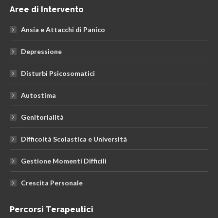
Aree di Intervento
opens
opens
opens
in
in
in
Ansia e Attacchi di Panico
new
new
new
window
window
window
Depressione
Disturbi Psicosomatici
Autostima
Genitorialità
Difficoltà Scolastica e Università
Gestione Momenti Difficili
Crescita Personale
Percorsi Terapeutici