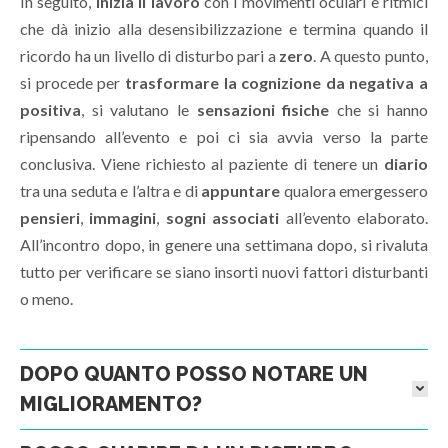
In seguito,
inizia il lavoro
con i movimenti oculari e ritmici
che dà inizio alla desensibilizzazione e termina quando il
ricordo ha un livello di disturbo pari a
zero
. A questo punto,
si procede per
trasformare la cognizione da negativa a
positiva
, si valutano le
sensazioni fisiche
che si hanno
ripensando all’evento e poi ci sia avvia verso la parte
conclusiva. Viene richiesto al paziente di tenere un
diario
tra una seduta e l’altra e di
appuntare
qualora emergessero
pensieri
,
immagini
,
sogni
associati
all’evento elaborato.
All’incontro dopo, in genere una settimana dopo, si rivaluta
tutto per verificare se siano insorti nuovi fattori disturbanti
o meno.
DOPO QUANTO POSSO NOTARE UN
MIGLIORAMENTO?