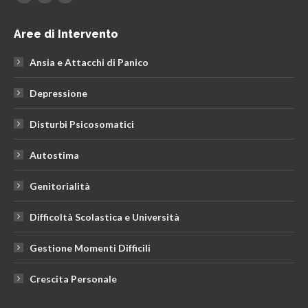
Facebook
Linkedin
Instagram
page
page
page
Aree di Intervento
opens
opens
opens
in
in
in
Ansia e Attacchi di Panico
new
new
new
window
window
window
Depressione
Disturbi Psicosomatici
Autostima
Genitorialità
Difficoltà Scolastica e Università
Gestione Momenti Difficili
Crescita Personale