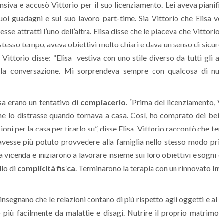
fensiva e accusò Vittorio per il suo licenziamento. Lei aveva pianif
suoi guadagni e sul suo lavoro part-time.
Sia Vittorio che Elisa 
esse attratti l’uno dell’altra. Elisa disse che le piaceva che Vittori
stesso tempo, aveva obiettivi molto chiari e dava un senso di sicur
 Vittorio disse: “Elisa vestiva con uno stile diverso da tutti gli al
 nella conversazione. Mi sorprendeva sempre con qualcosa di n
isa erano un tentativo di
compiacerlo
. “Prima del licenziamento, 
e lo distrasse quando tornava a casa. Così, ho comprato dei bei 
oni per la casa per tirarlo su”, disse Elisa.
Vittorio raccontò che t
avesse più potuto provvedere alla famiglia nello stesso modo p
 a vicenda e iniziarono a lavorare insieme sui loro obiettivi e sogni
llo di
complicità fisica
. Terminarono la terapia con un rinnovato
i
nsegnano che le relazioni contano di più rispetto agli oggetti e al
 più facilmente da malattie e disagi. Nutrire il proprio matrim