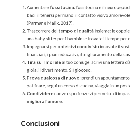
Aumentare l’
ossitocina
: l’ossitocina è il neuropepti
baci, il tenersi per mano, il contatto visivo amorevole,
(Parmar e Malik, 2017).
Trascorrere del
tempo di qualità
insieme: le coppie
una baby sitter per i bambini e trovate il tempo per dar
Impegnarsi per
obiettivi condivisi:
rinnovate il vostr
finanziari, i piani educativi, il miglioramento della casa
Tira su il morale
al tuo coniuge: scrivi una lettera d
gioia, il divertimento. Sii giocoso.
Prova qualcosa di nuovo
: prendi un appuntamento p
pattinare, segui un corso di cucina, viaggia in un pos
Condividere
nuove esperienze vi permette di imparare
migliora l’umore
.
Conclusioni