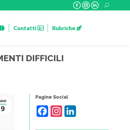
Search:
Facebook
Instagram
Linkedin
Contatti
Rubriche
page
page
page
opens
opens
opens
Contatti
Rubriche
in
in
in
new
new
new
window
window
window
NTI DIFFICILI
Pagine Social
MAR
9
Facebook
Instagram
LinkedIn