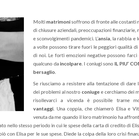
Molti
matrimoni
soffrono di fronte alle costanti
di chiusure aziendali, preoccupazioni finanziarie, 
e sconvolgimenti pandemici. L’
ansia
, la rabbia e 
a volte possono tirare fuori le peggiori qualità d
di noi. Le forti emozioni negative possono farci
qualcuno da
incolpare
. I coniugi sono
IL PIU’ 
bersaglio
.
Se riusciamo a resistere alla tentazione di dare 
dei problemi al nostro
coniuge
e cerchiamo dei m
risollevarci a vicenda è possibile trarne mol
vantaggi
. Una coppia, che chiamerò Elisa e Vit
venuta da me quando il loro matrimonio ha affron
iato nello stesso periodo in cui le spese della carta di credito di Eli
iò con Elisa per le sue spese. Diede la colpa della loro crisi finanz