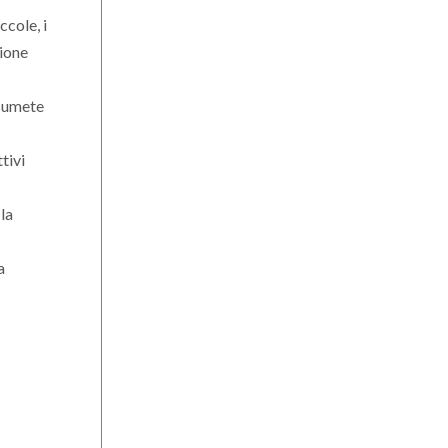
ccole, i
zione
ssumete
ttivi
la
a