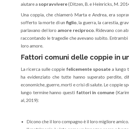
aiutare a
sopravvivere
(Ditzen, B. e Heinricks, M. 2014;
Una coppia, che chiamerò Marta e Andrea, era sopravv
sofferto la morte di un
figlio
, la guerra, la carestia, gr
parlavano del loro
amore reciproco
. Ridevano con ab
raccontando le tragedie che avevano subito. Entrambi 
loro amore.
Fattori comuni delle coppie in 
La ricerca sulle coppie
felicemente sposate
a lungo 
ha evidenziato che tutte hanno superato perdite, dif
economiche, guerre, morti e crisi di salute. Le coppie s
lungo termine hanno questi
fattori in comune
(Karimi
al, 2019):
Dicono che il loro compagno è il loro migliore amico.