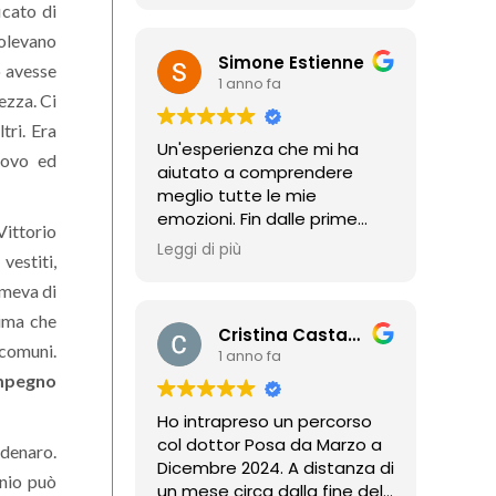
icato di
Federico ( perché quando si
bisogno di lavorare su di sé
nominava in famiglia era
volevano
con il supporto di un
Simone Estienne
semplicemente FEDERICO) è
professionista serio e
o avesse
1 anno fa
stato, per due anni e mezzo,
competente.
ezza. Ci
quello che ci ha aiutati a
tri. Era
mantenere la rotta, la
Un'esperienza che mi ha
direzione che sapevamo di
uovo ed
aiutato a comprendere
dover prendere ma che non
meglio tutte le mie
riuscivamo a trovare. Lui è
emozioni. Fin dalle prime
riuscito a fare venire fuori
Vittorio
sedute ho notato i benefici
quello che c'era ma che non
Leggi di più
vestiti,
del percorso, grazie
riuscivamo a vedere.
all’approccio professionale
emeva di
Siamo arrivati da lui in un
e accogliente del dottor
periodo molto difficile: una
rima che
Cristina Castagneri
Posa. Un supporto prezioso
figlia adolescente in crisi,
 comuni.
1 anno fa
che consiglio a chiunque ne
una mamma in crisi, e di
senta il bisogno.
mpegno
conseguenza una famiglia
turbolenta.
Ho intrapreso un percorso
Abbiamo contattato
col dottor Posa da Marzo a
 denaro.
Federico per aiutare mia
Dicembre 2024. A distanza di
figlia ed alla fine ne sono
onio può
un mese circa dalla fine del