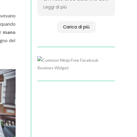
uscita "aiutata" anche io.
percorso non posso che
Leggi di più
Lo consiglierei? Sì,
ritenermi più che
assolutamente sì!
 avevano
soddisfatta. Il dottore mi ha
Intraprendere un percorso di
no quando
aiutato ad analizzare e
Carica di più
psicoterapia è stata una
comprendere diversi aspetti
er
mano
necessità, camminare con il
della mia vita che
egno del
dottor POSA è stata la
sfociavano in ansia e
scelta giusta.
malessere. Fin da subito mi
sono sentita a mio agio, in
Free Facebook
uno spazio sicuro. Oltre a un
Reviews Widget
beneficio ottenuto durante
le sedute, il dottore è stato
in grado di trasmettermi
strumenti per affrontare la
quotidianità che mi sono
utili anche ora che il
percorso è terminato.
Assolutamente consigliato!