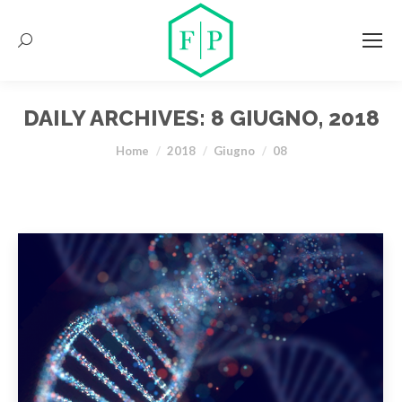
Search:
DAILY ARCHIVES:
8 GIUGNO, 2018
You are here:
Home
2018
Giugno
08