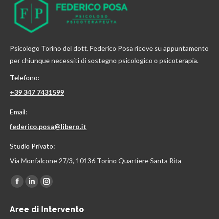
Psicologo Torino del dott. Federico Posa riceve su appuntamento
per chiunque necessiti di sostegno psicologico o psicoterapia.
Telefono:
+39 347 7431599
Email:
federico.posa@libero.it
Studio Privato:
Via Monfalcone 27/3, 10136 Torino Quartiere Santa Rita
Find us on:
Facebook
Linkedin
Instagram
page
page
page
Aree di Intervento
opens
opens
opens