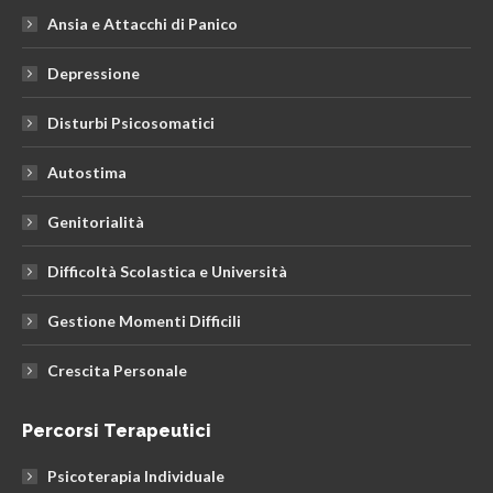
in
in
in
Ansia e Attacchi di Panico
new
new
new
window
window
window
Depressione
Disturbi Psicosomatici
Autostima
Genitorialità
Difficoltà Scolastica e Università
Gestione Momenti Difficili
Crescita Personale
Percorsi Terapeutici
Psicoterapia Individuale