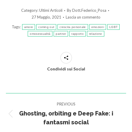
Category:
Ultimi Articoli
By
Dott.Federico_Posa
27 Maggio, 2021
Lascia un commento
Tags:
amore
coming out
crescita personale
emozioni
LGBT
omosessualità
partner
rapporto
relazione
Condividi sui Social
Post
PREVIOUS
navigation
Ghosting, orbiting e Deep Fake: i
Previous
fantasmi social
post: