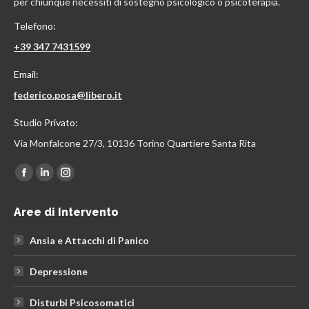
per chiunque necessiti di sostegno psicologico o psicoterapia.
Telefono:
+39 347 7431599
Email:
federico.posa@libero.it
Studio Privato:
Via Monfalcone 27/3, 10136 Torino Quartiere Santa Rita
Find us on:
Facebook
Linkedin
Instagram
page
page
page
Aree di Intervento
opens
opens
opens
in
in
in
Ansia e Attacchi di Panico
new
new
new
window
window
window
Depressione
Disturbi Psicosomatici