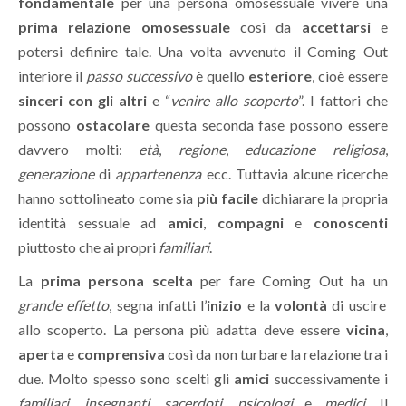
fondamentale
per una persona omosessuale vivere una
prima relazione omosessuale
così da
accettarsi
e
potersi definire tale. Una volta avvenuto il Coming Out
interiore il
passo successivo
è quello
esteriore
, cioè essere
sinceri con gli altri
e “
venire allo scoperto
”. I fattori che
possono
ostacolare
questa seconda fase possono essere
davvero molti:
età
,
regione
,
educazione religiosa
,
generazione
di
appartenenza
ecc. Tuttavia alcune ricerche
hanno sottolineato come sia
più facile
dichiarare la propria
identità sessuale ad
amici
,
compagni
e
conoscenti
piuttosto che ai propri
familiari
.
La
prima persona scelta
per fare Coming Out ha un
grande effetto
, segna infatti l’
inizio
e la
volontà
di uscire
allo scoperto. La persona più adatta deve essere
vicina
,
aperta
e
comprensiva
così da non turbare la relazione tra i
due. Molto spesso sono scelti gli
amici
successivamente i
familiari
,
insegnanti
,
sacerdoti
,
psicologi
e
medici
. Il