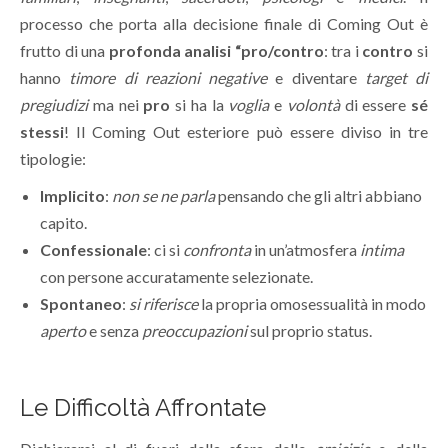
processo che porta alla decisione finale di Coming Out è
frutto di una
profonda analisi “pro/contro
: tra i
contro
si
hanno
timore di reazioni negative
e diventare
target di
pregiudizi
ma nei
pro
si ha la
voglia
e
volontà
di essere
sé
stessi
! Il Coming Out esteriore può essere diviso in tre
tipologie:
Implicito
:
non se ne parla
pensando che gli altri abbiano
capito.
Confessionale
: ci si
confronta
in un’atmosfera
intima
con persone accuratamente selezionate.
Spontaneo
:
si riferisce
la propria omosessualità in modo
aperto
e senza
preoccupazioni
sul proprio status.
Le Difficoltà Affrontate