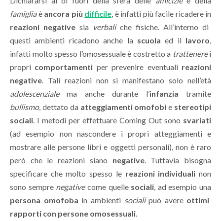
Dichiararsi al di fuori della sfera delle
amicizie
e della
famiglia
è
ancora più
difficile
, è infatti più facile ricadere in
reazioni negative
sia
verbali
che fisiche. All’interno di
questi ambienti ricadono anche la
scuola
ed il
lavoro
,
infatti molto spesso l’omosessuale è costretto a
trattenere
i
propri
comportamenti
per prevenire eventuali
reazioni
negative
. Tali reazioni non si manifestano solo nell’età
adolescenziale
ma anche durante l’
infanzia
tramite
bullismo
, dettato da
atteggiamenti omofobi
e
stereotipi
sociali
. I metodi per effettuare Coming Out sono
svariati
(ad esempio non nascondere i propri atteggiamenti e
mostrare alle persone libri e oggetti personali), non è raro
però che le reazioni siano
negative
. Tuttavia bisogna
specificare che molto spesso le
reazioni individuali
non
sono sempre
negative
come quelle
sociali
, ad esempio una
persona omofoba
in ambienti
sociali
può avere
ottimi
rapporti con persone omosessuali
.