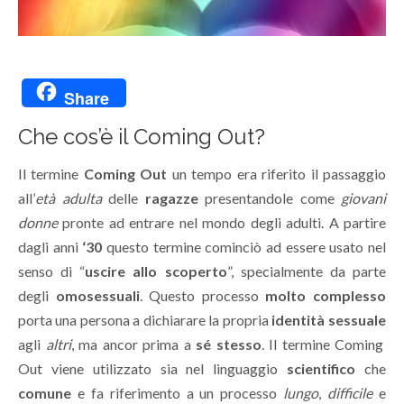
Share
Che cos’è il Coming Out?
Il termine
Coming Out
un tempo era riferito il passaggio
all’
età adulta
delle
ragazze
presentandole come
giovani
donne
pronte ad entrare nel mondo degli adulti. A partire
dagli anni
‘30
questo termine cominciò ad essere usato nel
senso di “
uscire allo scoperto
”, specialmente da parte
degli
omosessuali
. Questo processo
molto complesso
porta una persona a dichiarare la propria
identità sessuale
agli
altri
, ma ancor prima a
sé stesso
. Il termine Coming
Out viene utilizzato sia nel linguaggio
scientifico
che
comune
e fa riferimento a un processo
lungo
,
difficile
e