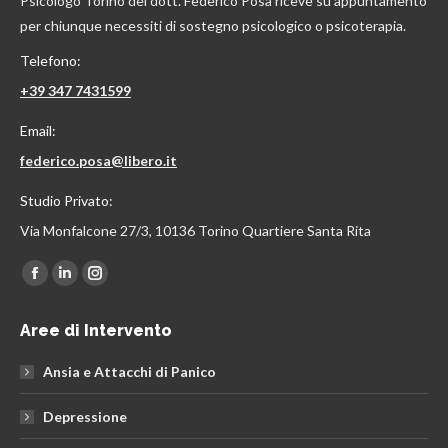
Psicologo Torino del dott. Federico Posa riceve su appuntamento
per chiunque necessiti di sostegno psicologico o psicoterapia.
Telefono:
+39 347 7431599
Email:
federico.posa@libero.it
Studio Privato:
Via Monfalcone 27/3, 10136 Torino Quartiere Santa Rita
Find us on:
Facebook
Linkedin
Instagram
page
page
page
Aree di Intervento
opens
opens
opens
in
in
in
Ansia e Attacchi di Panico
new
new
new
window
window
window
Depressione