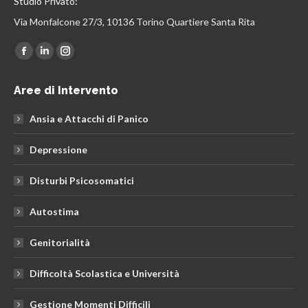
Studio Privato:
Via Monfalcone 27/3, 10136 Torino Quartiere Santa Rita
Find us on:
Facebook
Linkedin
Instagram
page
page
page
Aree di Intervento
opens
opens
opens
in
in
in
Ansia e Attacchi di Panico
new
new
new
window
window
window
Depressione
Disturbi Psicosomatici
Autostima
Genitorialità
Difficoltà Scolastica e Università
Gestione Momenti Difficili