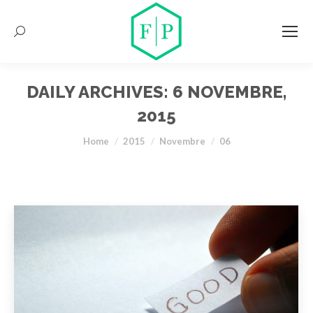
Search:
DAILY ARCHIVES:
6 NOVEMBRE,
2015
You are here:
Home
2015
Novembre
06