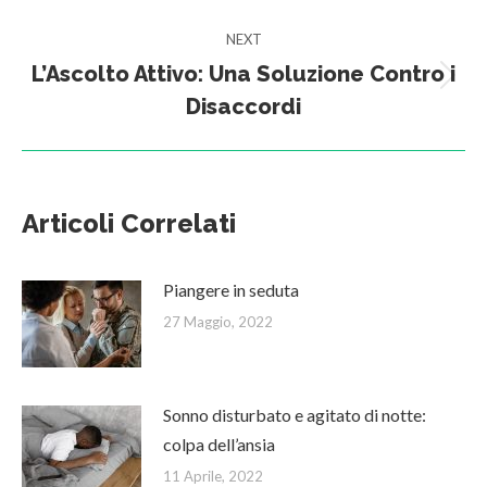
post:
NEXT
L’Ascolto Attivo: Una Soluzione Contro i
Next
Disaccordi
post:
Articoli Correlati
Piangere in seduta
27 Maggio, 2022
Sonno disturbato e agitato di notte:
colpa dell’ansia
11 Aprile, 2022