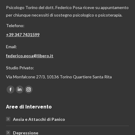
Psicologo Torino del dott. Federico Posa riceve su appuntamento
per chiunque necessiti di sostegno psicologico o psicoterapia.
Telefono:
+39 347 7431599
Email:
federico.posa@libero.it
Studio Privato:
Via Monfalcone 27/3, 10136 Torino Quartiere Santa Rita
Find us on:
Facebook
Linkedin
Instagram
page
page
page
Aree di Intervento
opens
opens
opens
in
in
in
Ansia e Attacchi di Panico
new
new
new
window
window
window
Depressione