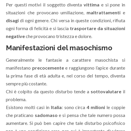
Per questi motivi il soggetto diventa
vittima
e si pone in
situazioni che provocano umiliazione,
maltrattamenti
e
disagi
di ogni genere. Chi versa in queste condizioni, rifiuta
ogni forma di felicità e si lascia
trasportare da situazioni
negative
che provocano tristezza e dolore.
Manifestazioni del masochismo
Generalmente le fantasie a carattere masochista si
manifestano
precocemente
e raggiungono l’apice durante
la prima fase di età adulta e, nel corso del tempo, diventa
sempre più costante.
Chi è colpito da questo disturbo tende a
sottovalutare
il
problema.
Esistono molti casi in
Italia
: sono circa
4 milioni
le coppie
che praticano
sadomaso
e si pensa che tale numero possa
aumentare. Si può ben capire che tale disturbo psicofisico
non è una condizione rara, per cui è importante divulgare