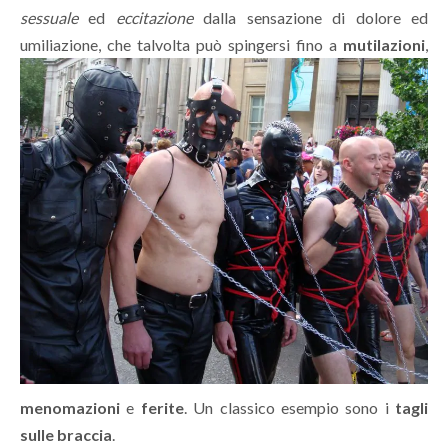
sessuale
ed
eccitazione
dalla sensazione di dolore ed
umiliazione,
che talvolta può spingersi fino a
mutilazioni
,
menomazioni
e
ferite
. Un classico esempio sono i
tagli
sulle braccia
.