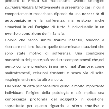
pensiero di
Freud
sul masochismo, avente un’origine
plurideterminata
. Effettivamente si presentano casi in cui il
comportamento masochista dipende da una
necessità di
autopunizione
e la sofferenza, ma esistono anche
situazioni in cui
l’origine
di tutto è individuabile in un
evento
o
condizione dell’infanzia
.
Coloro che hanno subito
traumi infantili
, tendono a
ricercare nel loro futuro quelle determinate situazioni che
sono state motivo di sofferenza. Una condizione
masochista del genere può produrre comportamenti che, nel
gergo comune, prendono in norme di
mal d’amore,
come
maltrattamenti, relazioni frustanti e senza via d’uscita,
respingimenti e molto altro ancora.
Dal punto di vista psicoanalitico quindi è molto importante
individuare l’origine della patologia e ciò implica una
conoscenza profonda del soggetto
in questione,
soprattutto per quanto riguarda la
sfera emotiva
e