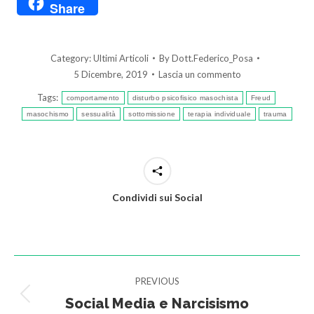
Share
Category:
Ultimi Articoli
By
Dott.Federico_Posa
5 Dicembre, 2019
Lascia un commento
Tags:
comportamento
disturbo psicofisico masochista
Freud
masochismo
sessualità
sottomissione
terapia individuale
trauma
Condividi sui Social
Post
PREVIOUS
navigation
Social Media e Narcisismo
Previous