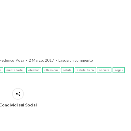
Federico_Posa
2 Marzo, 2017
Lascia un commento
e
mente forte
obiettivi
riflessioni
salute
salute fisica
società
sogni
Condividi sui Social