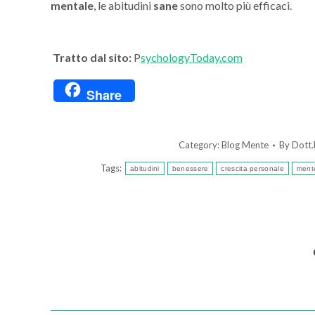
mentale
, le abitudini
sane
sono molto più efficaci.
Tratto dal sito:
P
sychologyToday.com
Share
Category:
Blog Mente
By
Dott.
Tags:
abitudini
benessere
crescita personale
ment