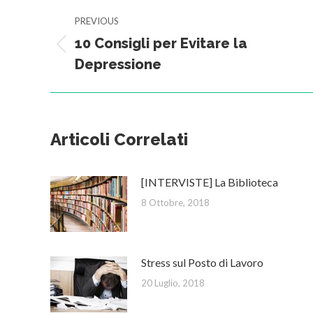
Post
PREVIOUS
navigation
10 Consigli per Evitare la
Previous
Depressione
post:
Articoli Correlati
[INTERVISTE] La Biblioteca
8 Ottobre, 2018
Stress sul Posto di Lavoro
20 Luglio, 2018