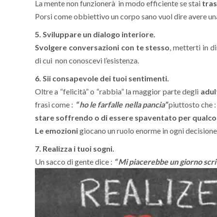
La mente non funzionerà in modo efficiente se stai
tras
Porsi come obbiettivo un corpo sano vuol dire avere una
5. Sviluppare un dialogo interiore.
Svolgere conversazioni con te stesso
, metterti in 
di cui non conoscevi l’esistenza.
6. Sii consapevole dei tuoi sentimenti.
Oltre a “felicità” o “rabbia” la maggior parte degli
adul
frasi come :
“ ho le farfalle nella pancia”
piuttosto che 
stare soffrendo o di essere spaventato per qualco
Le emozioni
giocano un ruolo enorme in ogni decisione
7. Realizza i tuoi sogni.
Un sacco di gente dice :
“ Mi piacerebbe un giorno scri