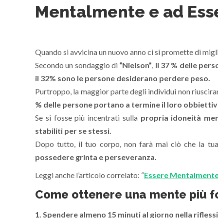
Mentalmente e ad Esse
Quando si avvicina un nuovo anno ci si promette di migli
Secondo un sondaggio di
“Nielson”
,
il 37 % delle per
il 32% sono le persone
desiderano perdere peso.
Purtroppo, la maggior parte degli individui non riuscir
% delle persone
portano a termine il loro obbiettiv
Se si fosse più incentrati sulla
propria idoneità me
stabiliti per se stessi.
Dopo tutto, il tuo corpo, non farà mai ciò che la tu
possedere grinta e perseveranza.
Leggi anche l’articolo correlato: “
Essere Mentalmente 
Come ottenere una mente più f
1. Spendere almeno 15 minuti al giorno nella rifles