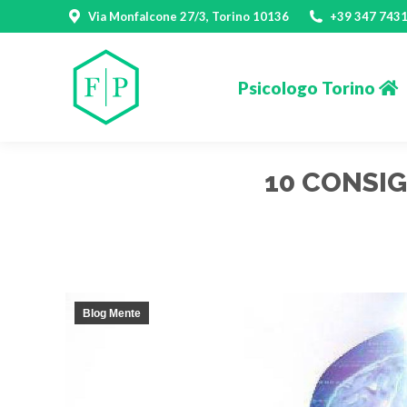
Via Monfalcone 27/3, Torino 10136
+39 347 743
Psicologo Torino
Psicologo Torino
10 CONSIG
Blog Mente