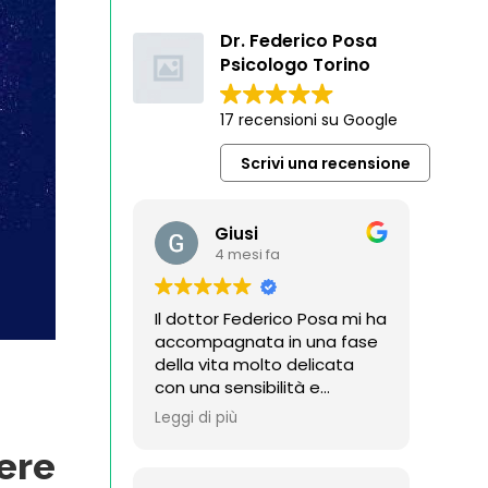
Dr. Federico Posa
Psicologo Torino
17 recensioni su Google
Scrivi una recensione
Giusi
4 mesi fa
Il dottor Federico Posa mi ha
accompagnata in una fase
della vita molto delicata
con una sensibilità e
un'empatia degne di nota.
Leggi di più
Mi sono sempre sentita
accolta e mai giudicata,
ere
trovando uno spazio sicuro