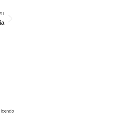
XT
ia
Dicendo