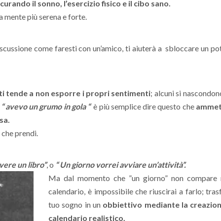
curando il sonno, l’esercizio fisico e il cibo sano.
 mente più serena e forte.
discussione come faresti con un’amico, ti aiuterà a sbloccare un po
ti tende a non esporre i propri sentimenti
; alcuni si nascondon
:
“ avevo un grumo in gola “
è più semplice dire questo che
ammett
sa.
 che prendi.
vere un libro”
, o
“ Un giorno vorrei avviare un’attività”.
Ma dal momento che ”un giorno” non compare 
calendario, è impossibile che riuscirai a farlo; tras
tuo sogno in un
obbiettivo mediante la creazion
calendario realistico.