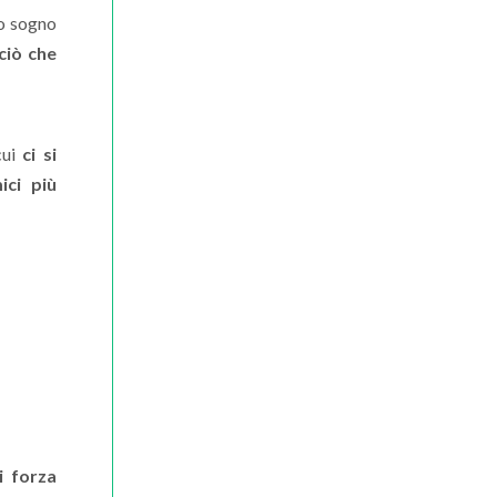
uo sogno
ciò che
cui
ci si
ici più
i forza