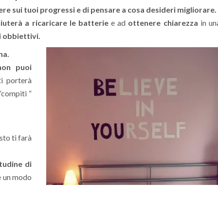
tere sui tuoi progressi e di pensare a cosa desideri migliorare.
aiuterà a ricaricare le batterie
e ad
ottenere chiarezza
in un
 obbiettivi.
na.
non puoi
ti porterà
“compiti “
sto ti farà
tudine di
 è un modo