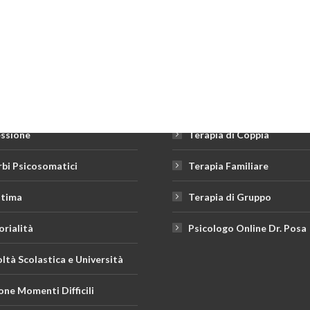
 Intervento
Percorsi Terapeutici
e Attacchi di Panico
Psicoterapia Individuale
ssione
Terapia di Coppia
rbi Psicosomatici
Terapia Familiare
tima
Terapia di Gruppo
orialità
Psicologo Online Dr. Posa
oltà Scolastica e Università
one Momenti Difficili