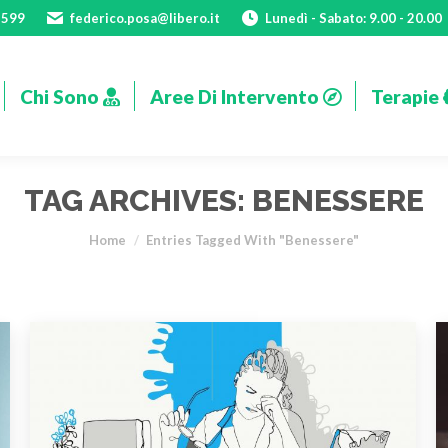
1599
federico.posa@libero.it
Lunedì - Sabato: 9.00 - 20.00
Chi Sono
Aree Di Intervento
Terapie
Chi Sono
Aree Di Intervento
Terapie
TAG ARCHIVES:
BENESSERE
You are here:
Home
Entries Tagged With "benessere"