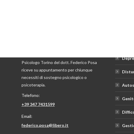
Aree di
Ansia 
Depre
Psicologo Torino del dott. Federico Posa
riceve su appuntamento per chiunque
Distu
necessiti di sostegno psicologico o
psicoterapia.
Autos
Telefono:
Genit
+39 347 7431599
Diffic
Email:
federico.posa@libero.it
Gesti